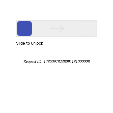
云顶官网在线入口
136-0967-0071
网站首页
云顶官网在线入口定制
云顶官网在线入口应用
成功案例
荣誉资质
关于长虹
新闻资讯
联系长虹
云顶官网在线入口应用类型
门锁类
键盘类
玩具类